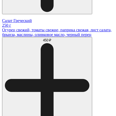
Салат Греческий
250 г
Огурец свежий, томаты свежие, паприка свежая, лист салата,
брынза, маслины, оливковое масло, черный перец
450 ₽