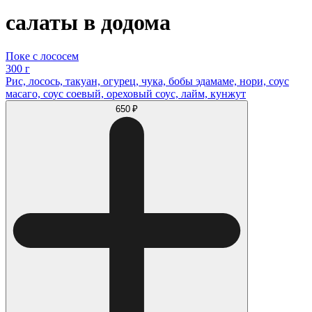
салаты в додома
Поке с лососем
300 г
Рис, лосось, такуан, огурец, чука, бобы эдамаме, нори, соус
масаго, соус соевый, ореховый соус, лайм, кунжут
650 ₽