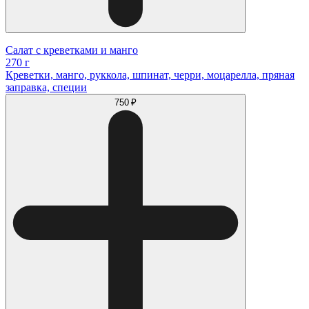
Салат с креветками и манго
270 г
Креветки, манго, руккола, шпинат, черри, моцарелла, пряная
заправка, специи
750 ₽