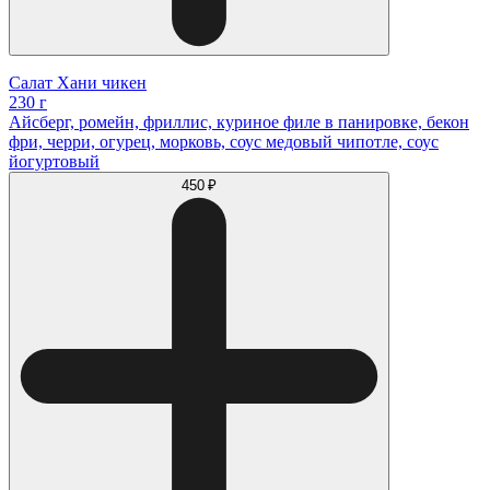
Салат Хани чикен
230 г
Айсберг, ромейн, фриллис, куриное филе в панировке, бекон
фри, черри, огурец, морковь, соус медовый чипотле, соус
йогуртовый
450 ₽