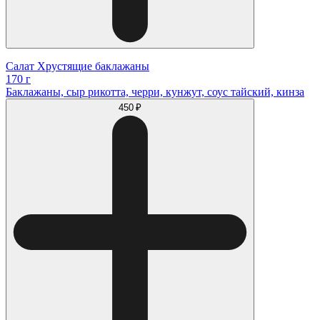
Салат Хрустящие баклажаны
170 г
Баклажаны, сыр рикотта, черри, кунжут, соус тайский, кинза
450 ₽