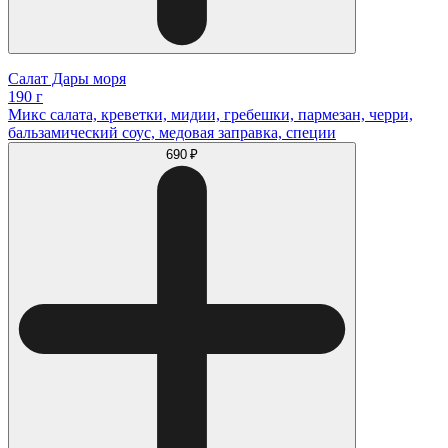
Салат Дары моря
190 г
Микс салата, креветки, мидии, гребешки, пармезан, черри,
бальзамический соус, медовая заправка, специи
690 ₽