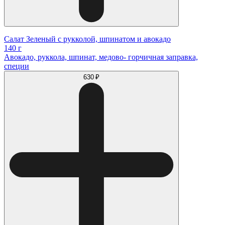
Салат Зеленый с рукколой, шпинатом и авокадо
140 г
Авокадо, руккола, шпинат, медово- горчичная заправка,
специи
630 ₽