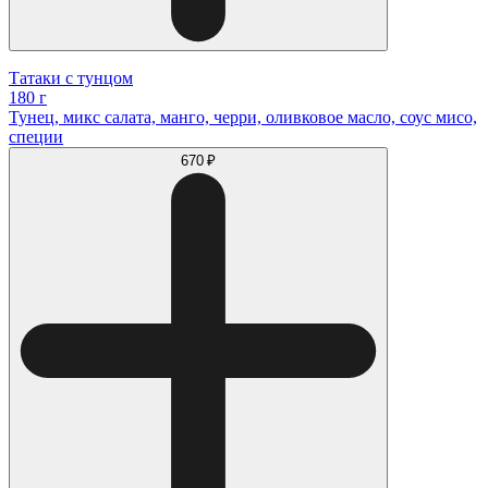
Татаки с тунцом
180 г
Тунец, микс салата, манго, черри, оливковое масло, соус мисо,
специи
670 ₽