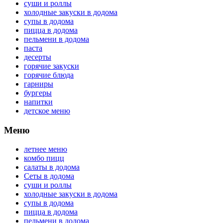
суши и роллы
холодные закуски в додома
супы в додома
пицца в додома
пельмени в додома
паста
десерты
горячие закуски
горячие блюда
гарниры
бургеры
напитки
детское меню
Меню
летнее меню
комбо пицц
салаты в додома
Сеты в додома
суши и роллы
холодные закуски в додома
супы в додома
пицца в додома
пельмени в додома