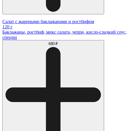
Салат с жареными баклажанами и ростбифом
120 г
Баклажаны, ростбиф, микс салата, черри, кисло-сладкий соус,
специи
680 ₽