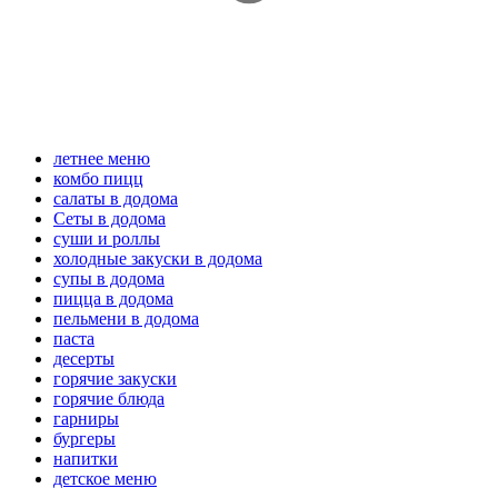
летнее меню
комбо пицц
салаты в додома
Сеты в додома
суши и роллы
холодные закуски в додома
супы в додома
пицца в додома
пельмени в додома
паста
десерты
горячие закуски
горячие блюда
гарниры
бургеры
напитки
детское меню