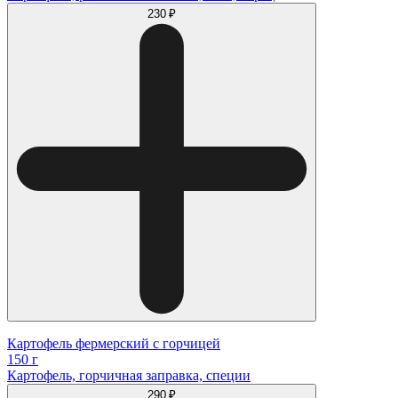
230 ₽
Картофель фермерский с горчицей
150 г
Картофель, горчичная заправка, специи
290 ₽