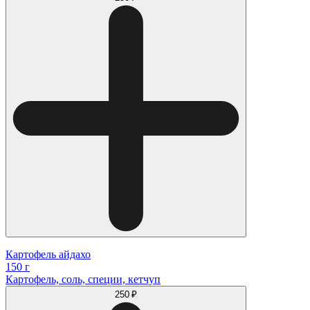
Картофель айдахо
150 г
Картофель, соль, специи, кетчуп
250 ₽