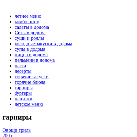
летнее меню
комбо пицц
салаты в додома
Сеты в додома
суши и роллы
холодные закуски в додома
супы в додома
пицца в додома
пельмени в додома
паста
десерты
горячие закуски
горячие блюда
гарниры
бургеры
напитки
детское меню
гарниры
Овощи гриль
200 г