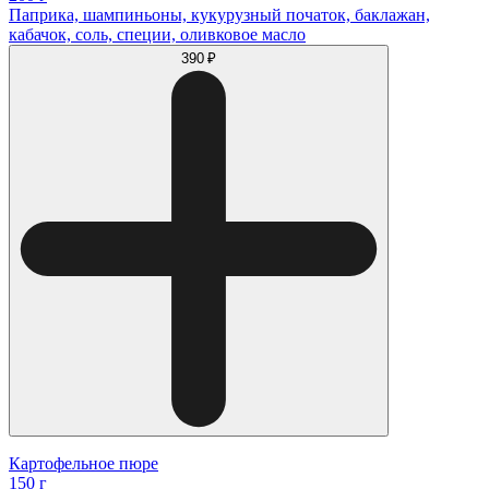
Паприка, шампиньоны, кукурузный початок, баклажан,
кабачок, соль, специи, оливковое масло
390 ₽
Картофельное пюре
150 г