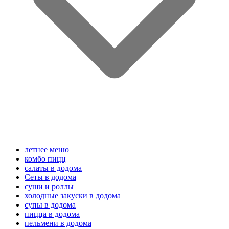
летнее меню
комбо пицц
салаты в додома
Сеты в додома
суши и роллы
холодные закуски в додома
супы в додома
пицца в додома
пельмени в додома