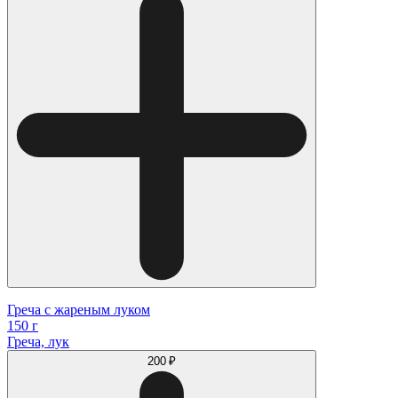
Греча с жареным луком
150 г
Греча, лук
200 ₽