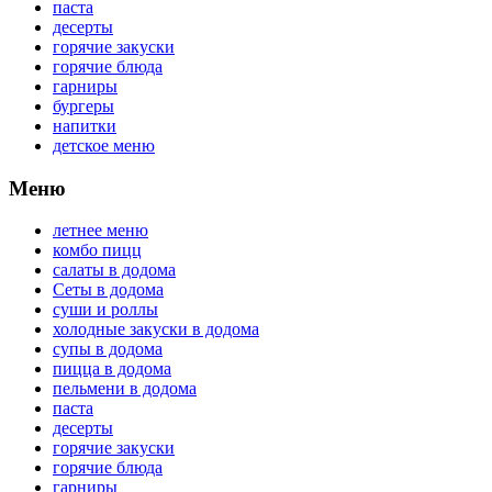
паста
десерты
горячие закуски
горячие блюда
гарниры
бургеры
напитки
детское меню
Меню
летнее меню
комбо пицц
салаты в додома
Сеты в додома
суши и роллы
холодные закуски в додома
супы в додома
пицца в додома
пельмени в додома
паста
десерты
горячие закуски
горячие блюда
гарниры