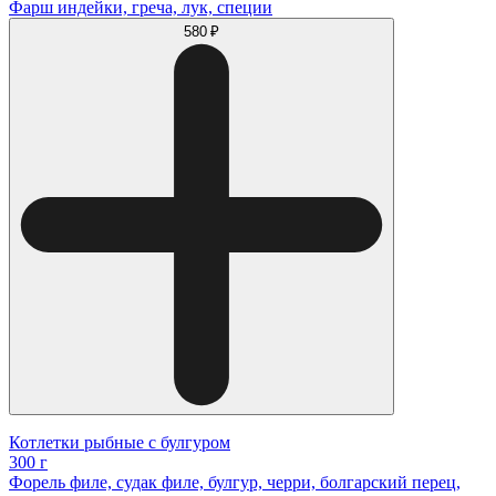
Фарш индейки, греча, лук, специи
580 ₽
Котлетки рыбные с булгуром
300 г
Форель филе, судак филе, булгур, черри, болгарский перец,