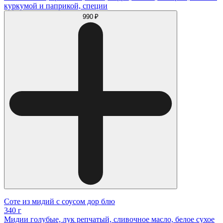
куркумой и паприкой, специи
990 ₽
Соте из мидий с соусом дор блю
340 г
Мидии голубые, лук репчатый, сливочное масло, белое сухое