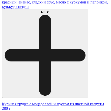
красный, ананас, сладкий соус, масло с куркумой и паприкой,
кунжут, специи
610 ₽
Куриная грудка с моцареллой и муссом из цветной капусты
280 г