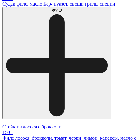
Судак филе, масло Бер- нуазет, овощи гриль, специи
890 ₽
Стейк из лосося с брокколи
150 г
Филе лосося, брокколи, томат, черри, лимон, каперсы, масло с