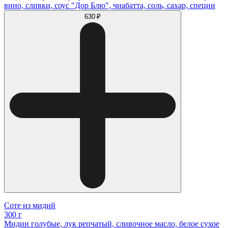
вино, сливки, соус "Дор Блю", чиабатта, соль, сахар, специи
630 ₽
Соте из мидий
300 г
Мидии голубые, лук репчатый, сливочное масло, белое сухое