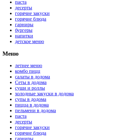
паста
десерты
горячие закуски
горячие блюда
гарниры
бургеры
напитки
детское меню
Меню
летнее меню
комбо пицц
салаты в додома
Сеты в додома
суши и роллы
холодные закуски в додома
супы в додома
пицца в додома
пельмени в додома
паста
десерты
горячие закуски
горячие блюда
гарниры