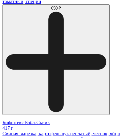
томатный, специи
650 ₽
Бифштекс Бабл-Сквик
417 г
Свиная вырезка, картофель лук репчатый, чеснок, яйцо