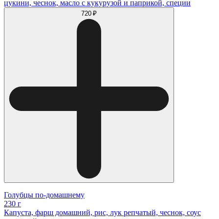
цукини, чеснок, масло с кукурузой и паприкой, специи
720 ₽
Голубцы по-домашнему
230 г
Капуста, фарш домашний, рис, лук репчатый, чеснок, соус