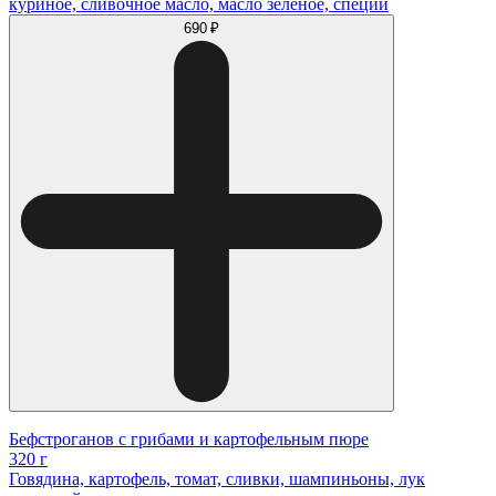
куриное, сливочное масло, масло зелёное, специи
690 ₽
Бефстроганов с грибами и картофельным пюре
320 г
Говядина, картофель, томат, сливки, шампиньоны, лук