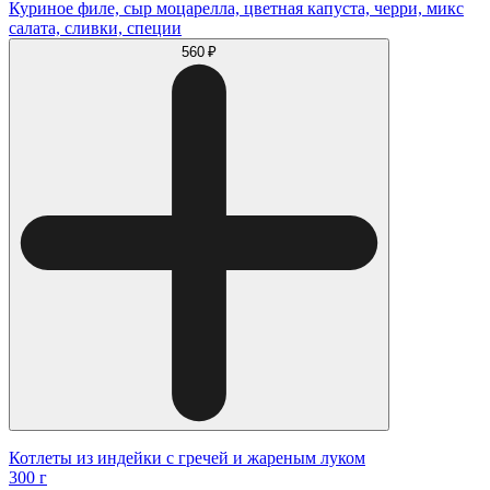
Куриное филе, сыр моцарелла, цветная капуста, черри, микс
салата, сливки, специи
560 ₽
Котлеты из индейки с гречей и жареным луком
300 г