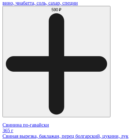
вино, чиабатта, соль, сахар, специи
590 ₽
Свинина по-гавайски
365 г
Свиная вырезка, баклажан, перец болгарский, цукини, лук