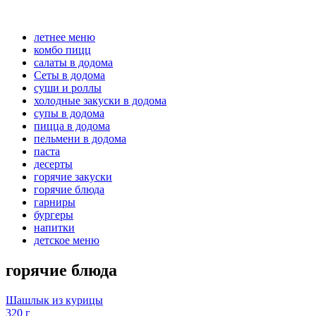
летнее меню
комбо пицц
салаты в додома
Сеты в додома
суши и роллы
холодные закуски в додома
супы в додома
пицца в додома
пельмени в додома
паста
десерты
горячие закуски
горячие блюда
гарниры
бургеры
напитки
детское меню
горячие блюда
Шашлык из курицы
320 г