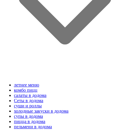
летнее меню
комбо пицц
салаты в додома
Сеты в додома
суши и роллы
холодные закуски в додома
супы в додома
пицца в додома
пельмени в додома