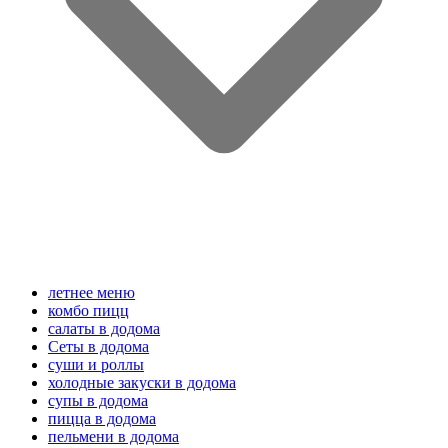
летнее меню
комбо пицц
салаты в додома
Сеты в додома
суши и роллы
холодные закуски в додома
супы в додома
пицца в додома
пельмени в додома