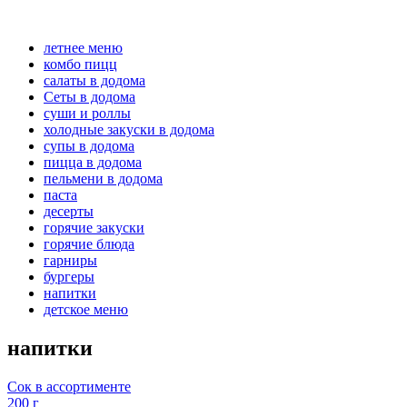
летнее меню
комбо пицц
салаты в додома
Сеты в додома
суши и роллы
холодные закуски в додома
супы в додома
пицца в додома
пельмени в додома
паста
десерты
горячие закуски
горячие блюда
гарниры
бургеры
напитки
детское меню
напитки
Сок в ассортименте
200 г