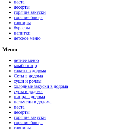
паста
десерты
горячие закуски
горячие блюда
гарниры
бургеры
напитки
детское меню
Меню
летнее меню
комбо пицц
салаты в додома
Сеты в додома
суши и роллы
холодные закуски в додома
супы в додома
пицца в додома
пельмени в додома
паста
десерты
горячие закуски
горячие блюда
гарниры