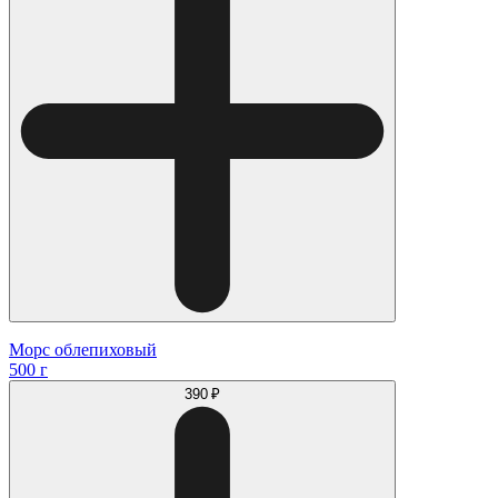
Морс облепиховый
500 г
390 ₽