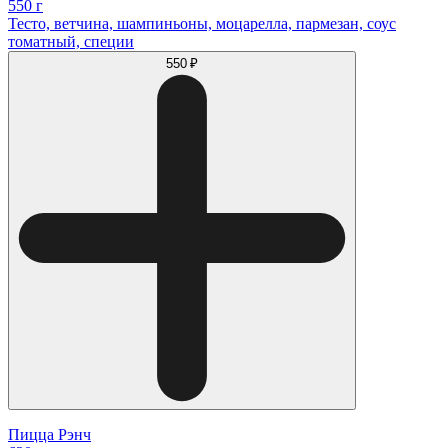
550 г
Тесто, ветчина, шампиньоны, моцарелла, пармезан, соус
томатный, специи
550 ₽
Пицца Рэнч