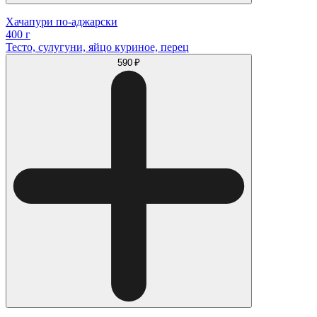
Хачапури по-аджарски
400 г
Тесто, сулугуни, яйцо куриное, перец
590 ₽