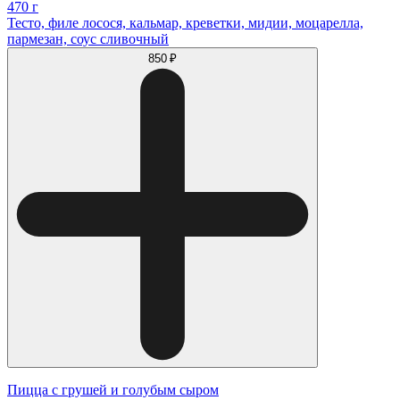
470 г
Тесто, филе лосося, кальмар, креветки, мидии, моцарелла,
пармезан, соус сливочный
850 ₽
Пицца с грушей и голубым сыром