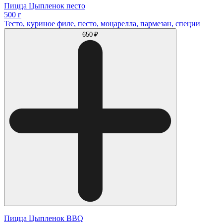
Пицца Цыпленок песто
500 г
Тесто, куриное филе, песто, моцарелла, пармезан, специи
650 ₽
Пицца Цыпленок BBQ