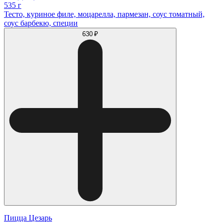
535 г
Тесто, куриное филе, моцарелла, пармезан, соус томатный,
соус барбекю, специи
630 ₽
Пицца Цезарь