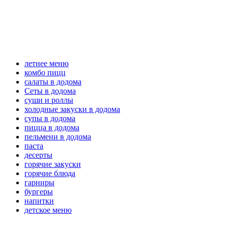
летнее меню
комбо пицц
салаты в додома
Сеты в додома
суши и роллы
холодные закуски в додома
супы в додома
пицца в додома
пельмени в додома
паста
десерты
горячие закуски
горячие блюда
гарниры
бургеры
напитки
детское меню