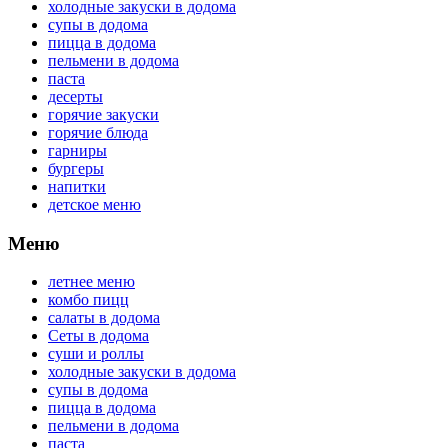
холодные закуски в додома
супы в додома
пицца в додома
пельмени в додома
паста
десерты
горячие закуски
горячие блюда
гарниры
бургеры
напитки
детское меню
Меню
летнее меню
комбо пицц
салаты в додома
Сеты в додома
суши и роллы
холодные закуски в додома
супы в додома
пицца в додома
пельмени в додома
паста