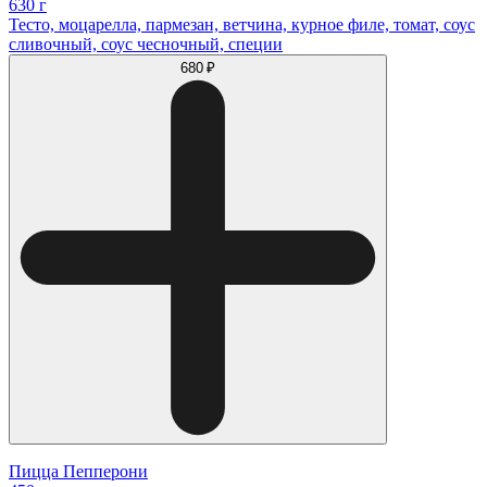
630 г
Тесто, моцарелла, пармезан, ветчина, курное филе, томат, соус
сливочный, соус чесночный, специи
680 ₽
Пицца Пепперони