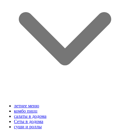
летнее меню
комбо пицц
салаты в додома
Сеты в додома
суши и роллы