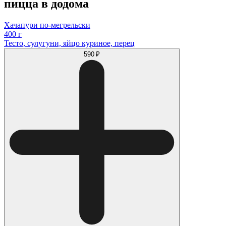
пицца в додома
Хачапури по-мегрельски
400 г
Тесто, сулугуни, яйцо куриное, перец
590 ₽