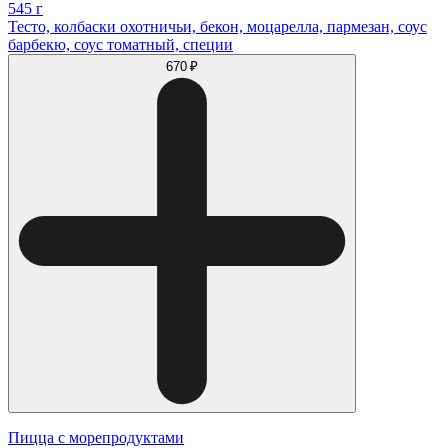
545 г
Тесто, колбаски охотничьи, бекон, моцарелла, пармезан, соус
барбекю, соус томатный, специи
670 ₽
Пицца с морепродуктами