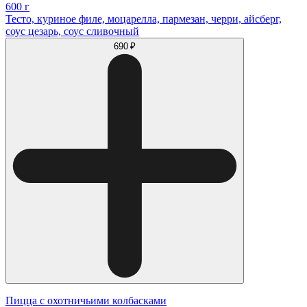
600 г
Тесто, куриное филе, моцарелла, пармезан, черри, айсберг,
соус цезарь, соус сливочный
690 ₽
Пицца с охотничьими колбасками