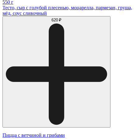
550 г
Тесто, сыр с голубой плесенью, моцарелла, пармезан, груша,
мёд, соус сливочный
620 ₽
Пицца с ветчиной и грибами