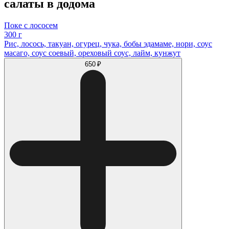
салаты в додома
Поке с лососем
300 г
Рис, лосось, такуан, огурец, чука, бобы эдамаме, нори, соус
масаго, соус соевый, ореховый соус, лайм, кунжут
650 ₽