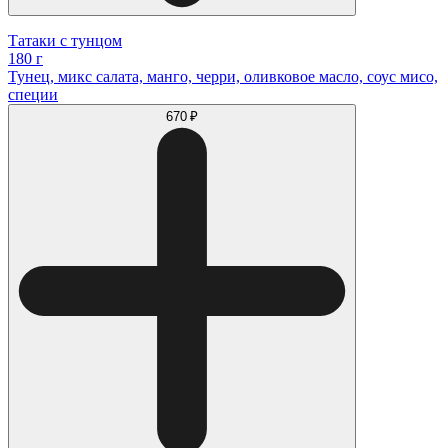
Татаки с тунцом
180 г
Тунец, микс салата, манго, черри, оливковое масло, соус мисо,
специи
670 ₽