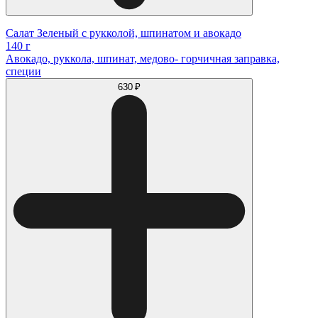
Салат Зеленый с рукколой, шпинатом и авокадо
140 г
Авокадо, руккола, шпинат, медово- горчичная заправка,
специи
630 ₽