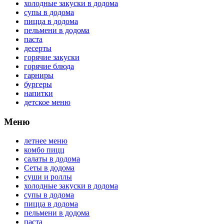
холодные закуски в додома
супы в додома
пицца в додома
пельмени в додома
паста
десерты
горячие закуски
горячие блюда
гарниры
бургеры
напитки
детское меню
Меню
летнее меню
комбо пицц
салаты в додома
Сеты в додома
суши и роллы
холодные закуски в додома
супы в додома
пицца в додома
пельмени в додома
паста