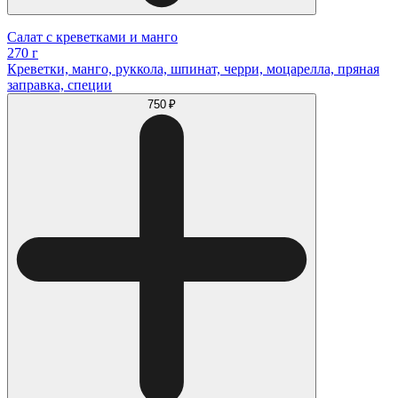
Салат с креветками и манго
270 г
Креветки, манго, руккола, шпинат, черри, моцарелла, пряная
заправка, специи
750 ₽