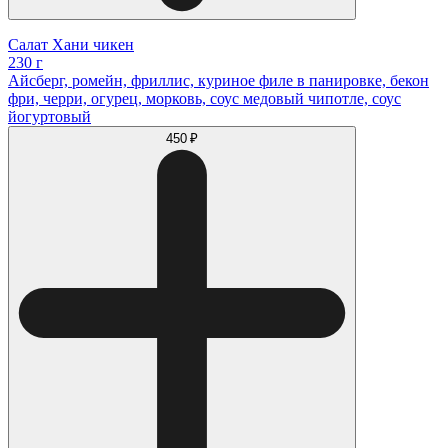
Салат Хани чикен
230 г
Айсберг, ромейн, фриллис, куриное филе в панировке, бекон
фри, черри, огурец, морковь, соус медовый чипотле, соус
йогуртовый
450 ₽