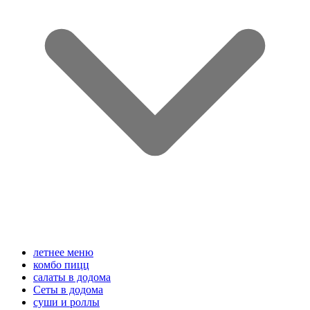
летнее меню
комбо пицц
салаты в додома
Сеты в додома
суши и роллы