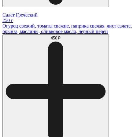
Салат Греческий
250 г
Огурец свежий, томаты свежие, паприка свежая, лист салата,
брынза, маслины, оливковое масло, черный перец
450 ₽