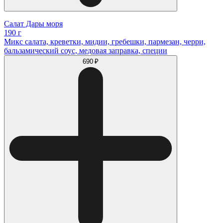
Салат Дары моря
190 г
Микс салата, креветки, мидии, гребешки, пармезан, черри,
бальзамический соус, медовая заправка, специи
690 ₽