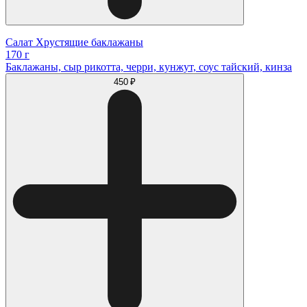
Салат Хрустящие баклажаны
170 г
Баклажаны, сыр рикотта, черри, кунжут, соус тайский, кинза
450 ₽