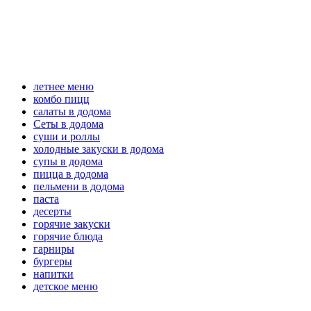
летнее меню
комбо пицц
салаты в додома
Сеты в додома
суши и роллы
холодные закуски в додома
супы в додома
пицца в додома
пельмени в додома
паста
десерты
горячие закуски
горячие блюда
гарниры
бургеры
напитки
детское меню