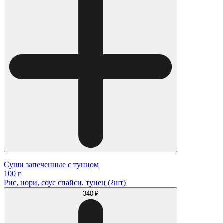
Суши запеченные с тунцом
100 г
Рис, нори, соус спайси, тунец (2шт)
340 ₽