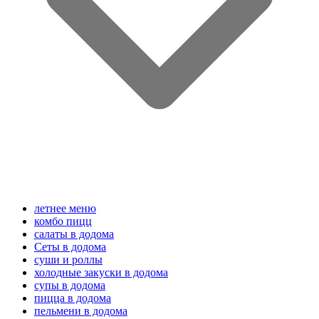
летнее меню
комбо пицц
салаты в додома
Сеты в додома
суши и роллы
холодные закуски в додома
супы в додома
пицца в додома
пельмени в додома