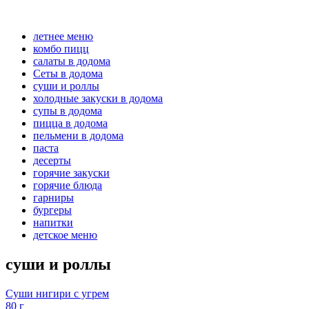
летнее меню
комбо пицц
салаты в додома
Сеты в додома
суши и роллы
холодные закуски в додома
супы в додома
пицца в додома
пельмени в додома
паста
десерты
горячие закуски
горячие блюда
гарниры
бургеры
напитки
детское меню
суши и роллы
Суши нигири с угрем
80 г