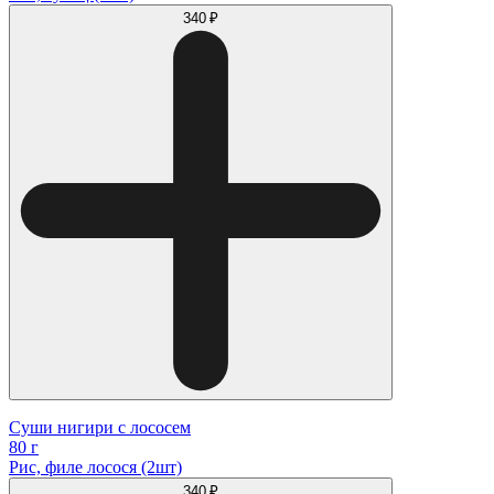
340 ₽
Суши нигири с лососем
80 г
Рис, филе лосося (2шт)
340 ₽