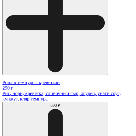
Ролл в темпуре с креветкой
290 г
Рис, нори, креветка, сливочный сыр, огурец, унаги соус,
кунжут, кляр темпура
590 ₽