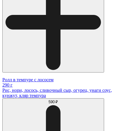
Ролл в темпуре с лососем
290 г
Рис, нори, лосось, сливочный сыр, огурец, унаги соус,
кунжут, кляр темпура
590 ₽