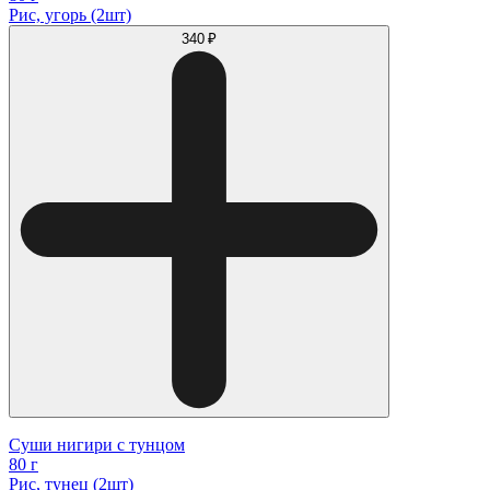
Рис, угорь (2шт)
340 ₽
Суши нигири с тунцом
80 г
Рис, тунец (2шт)