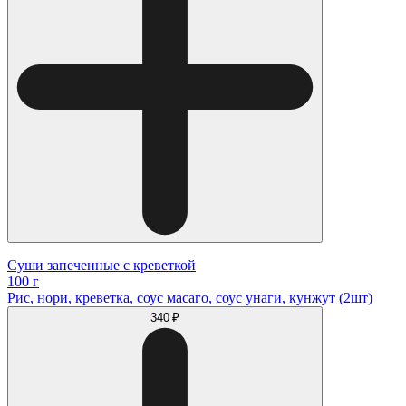
Суши запеченные с креветкой
100 г
Рис, нори, креветка, соус масаго, соус унаги, кунжут (2шт)
340 ₽