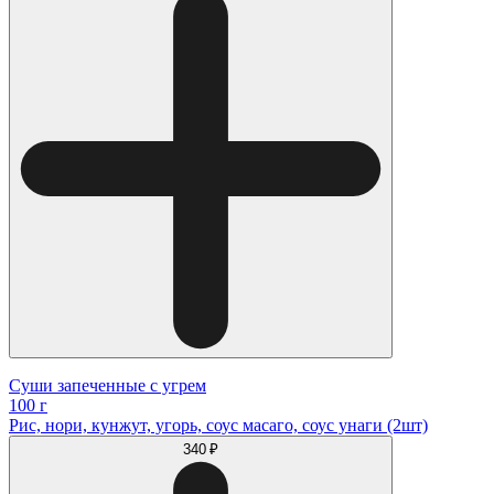
Суши запеченные с угрем
100 г
Рис, нори, кунжут, угорь, соус масаго, соус унаги (2шт)
340 ₽