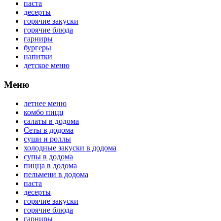
паста
десерты
горячие закуски
горячие блюда
гарниры
бургеры
напитки
детское меню
Меню
летнее меню
комбо пицц
салаты в додома
Сеты в додома
суши и роллы
холодные закуски в додома
супы в додома
пицца в додома
пельмени в додома
паста
десерты
горячие закуски
горячие блюда
гарниры