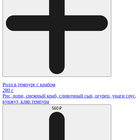
Ролл в темпуре с крабом
280 г
Рис, нори, снежный краб, сливочный сыр, огурец, унаги соус,
кунжут, кляр темпура
560 ₽