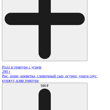
Ролл в темпуре с угрем
290 г
Рис, нори, креветка, сливочный сыр, огурец, унаги соус,
кунжут, кляр темпура
590 ₽