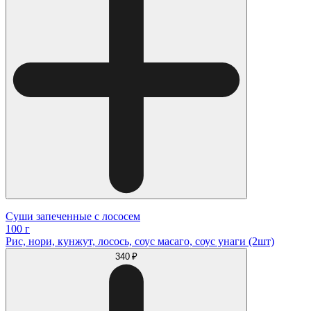
Суши запеченные с лососем
100 г
Рис, нори, кунжут, лосось, соус масаго, соус унаги (2шт)
340 ₽