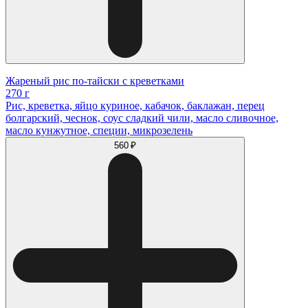
Жареный рис по-тайски с креветками
270 г
Рис, креветка, яйцо куриное, кабачок, баклажан, перец
болгарский, чеснок, соус сладкий чили, масло сливочное,
масло кунжутное, специи, микрозелень
560 ₽