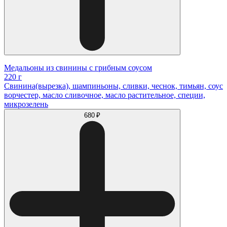
Медальоны из свинины с грибным соусом
220 г
Свинина(вырезка), шампиньоны, сливки, чеснок, тимьян, соус
ворчестер, масло сливочное, масло растительное, специи,
микрозелень
680 ₽