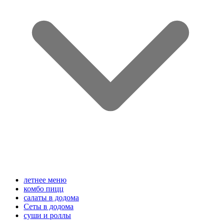
летнее меню
комбо пицц
салаты в додома
Сеты в додома
суши и роллы