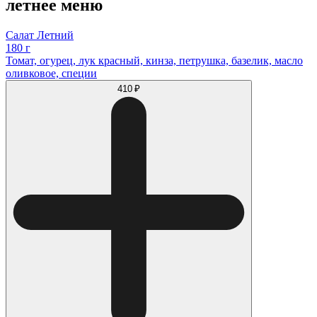
летнее меню
Салат Летний
180 г
Томат, огурец, лук красный, кинза, петрушка, базелик, масло
оливковое, специи
410 ₽