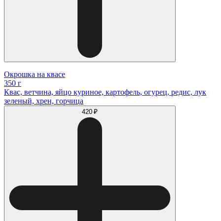
Окрошка на квасе
350 г
Квас, ветчина, яйцо куриное, картофель, огурец, редис, лук
зеленый, хрен, горчица
420 ₽