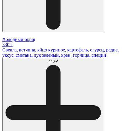
Холодный борщ
330 г
Свекла, ветчина, яйцо куриное, картофель, огурец, редис,
уксус, сметана, лук зеленый, хрен, горчица, специи
440 ₽