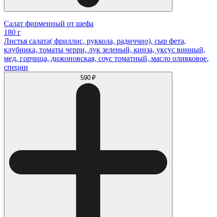
Салат фирменный от шефа
180 г
Листья салата( фриллис, руккола, радиччио), сыр фета,
клубника, томаты черри, лук зеленый, кинза, уксус винный,
мед, горчица, дижоновская, соус томатный, масло оливковое,
специи
590 ₽