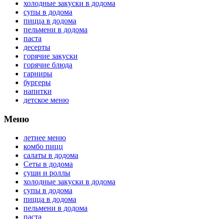
холодные закуски в додома
супы в додома
пицца в додома
пельмени в додома
паста
десерты
горячие закуски
горячие блюда
гарниры
бургеры
напитки
детское меню
Меню
летнее меню
комбо пицц
салаты в додома
Сеты в додома
суши и роллы
холодные закуски в додома
супы в додома
пицца в додома
пельмени в додома
паста