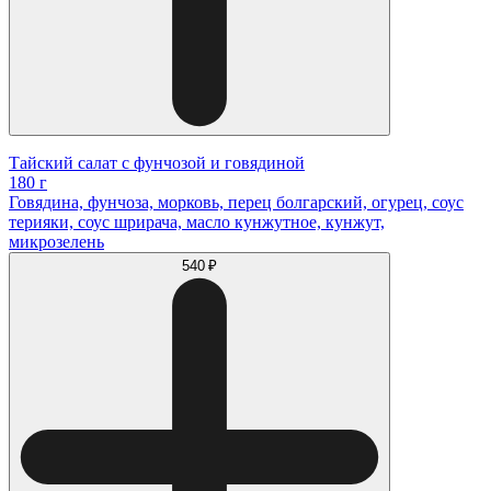
Тайский салат с фунчозой и говядиной
180 г
Говядина, фунчоза, морковь, перец болгарский, огурец, соус
терияки, соус шрирача, масло кунжутное, кунжут,
микрозелень
540 ₽