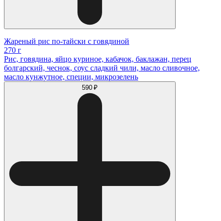
Жареный рис по-тайски с говядиной
270 г
Рис, говядина, яйцо куриное, кабачок, баклажан, перец
болгарский, чеснок, соус сладкий чили, масло сливочное,
масло кунжутное, специи, микрозелень
590 ₽