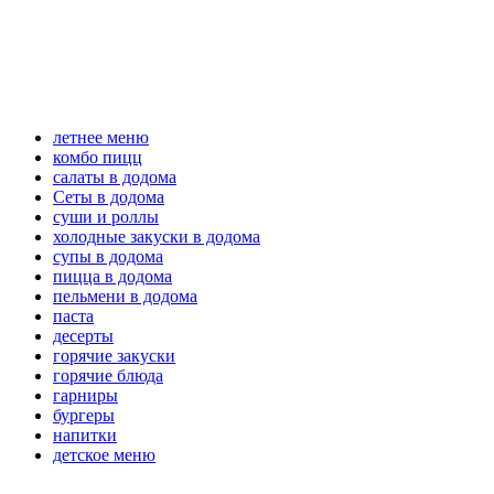
летнее меню
комбо пицц
салаты в додома
Сеты в додома
суши и роллы
холодные закуски в додома
супы в додома
пицца в додома
пельмени в додома
паста
десерты
горячие закуски
горячие блюда
гарниры
бургеры
напитки
детское меню