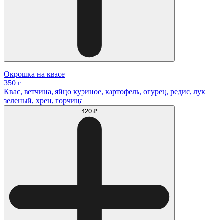
Окрошка на квасе
350 г
Квас, ветчина, яйцо куриное, картофель, огурец, редис, лук
зеленый, хрен, горчица
420 ₽