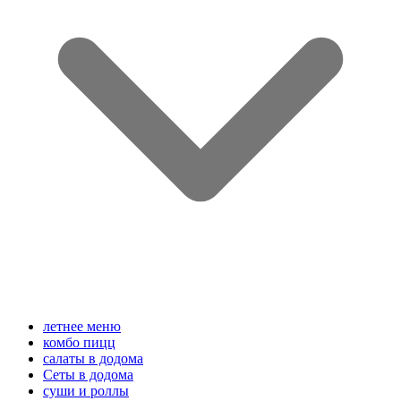
летнее меню
комбо пицц
салаты в додома
Сеты в додома
суши и роллы