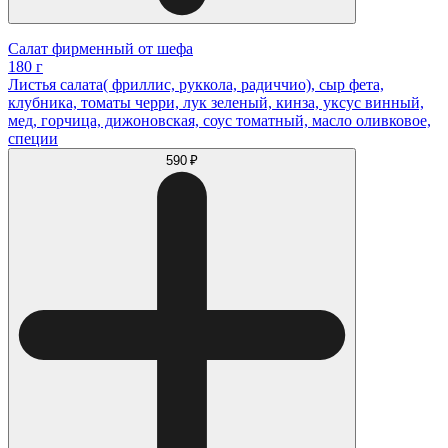
Салат фирменный от шефа
180 г
Листья салата( фриллис, руккола, радиччио), сыр фета,
клубника, томаты черри, лук зеленый, кинза, уксус винный,
мед, горчица, дижоновская, соус томатный, масло оливковое,
специи
590 ₽