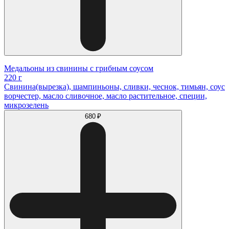
Медальоны из свинины с грибным соусом
220 г
Свинина(вырезка), шампиньоны, сливки, чеснок, тимьян, соус
ворчестер, масло сливочное, масло растительное, специи,
микрозелень
680 ₽