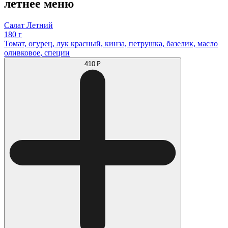
летнее меню
Салат Летний
180 г
Томат, огурец, лук красный, кинза, петрушка, базелик, масло
оливковое, специи
410 ₽