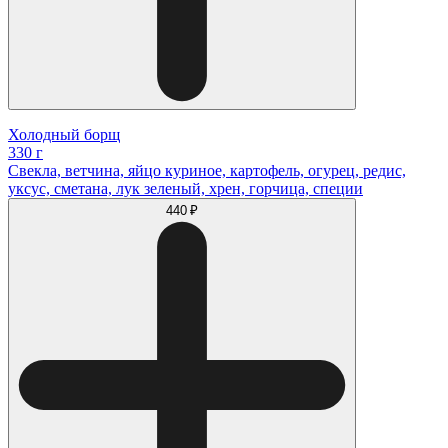
Холодный борщ
330 г
Свекла, ветчина, яйцо куриное, картофель, огурец, редис,
уксус, сметана, лук зеленый, хрен, горчица, специи
440 ₽