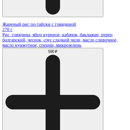
Жареный рис по-тайски с говядиной
270 г
Рис, говядина, яйцо куриное, кабачок, баклажан, перец
болгарский, чеснок, соус сладкий чили, масло сливочное,
масло кунжутное, специи, микрозелень
590 ₽