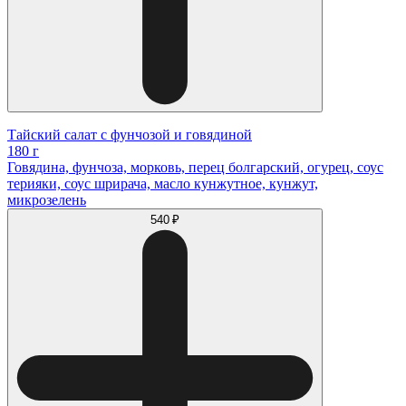
Тайский салат с фунчозой и говядиной
180 г
Говядина, фунчоза, морковь, перец болгарский, огурец, соус
терияки, соус шрирача, масло кунжутное, кунжут,
микрозелень
540 ₽