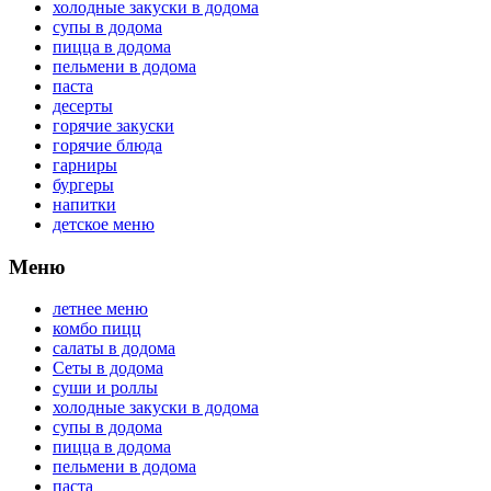
холодные закуски в додома
супы в додома
пицца в додома
пельмени в додома
паста
десерты
горячие закуски
горячие блюда
гарниры
бургеры
напитки
детское меню
Меню
летнее меню
комбо пицц
салаты в додома
Сеты в додома
суши и роллы
холодные закуски в додома
супы в додома
пицца в додома
пельмени в додома
паста