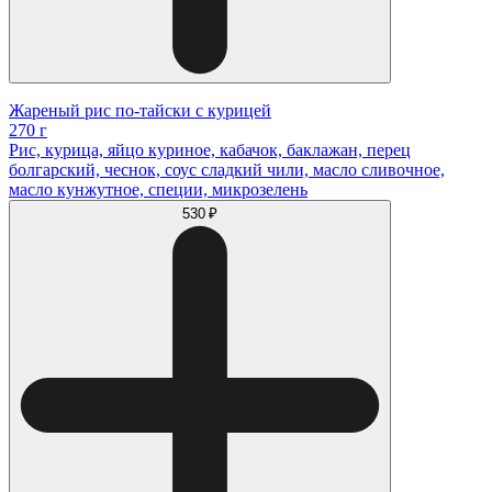
Жареный рис по-тайски с курицей
270 г
Рис, курица, яйцо куриное, кабачок, баклажан, перец
болгарский, чеснок, соус сладкий чили, масло сливочное,
масло кунжутное, специи, микрозелень
530 ₽