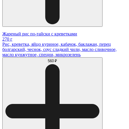
Жареный рис по-тайски с креветками
270 г
Рис, креветка, яйцо куриное, кабачок, баклажан, перец
болгарский, чеснок, соус сладкий чили, масло сливочное,
масло кунжутное, специи, микрозелень
560 ₽